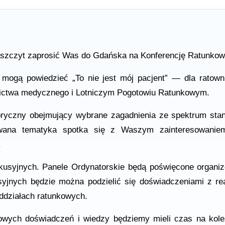
zaszczyt zaprosić Was do Gdańska na Konferencję Ratunkow
e mogą powiedzieć „To nie jest mój pacjent” — dla ratown
nictwa medycznego i Lotniczym Pogotowiu Ratunkowym.
ryczny obejmujący wybrane zagadnienia ze spektrum sta
wana tematyka spotka się z Waszym zainteresowaniem
.
kusyjnych. Panele Ordynatorskie będą poświęcone organ
jnych będzie można podzielić się doświadczeniami z rea
ddziałach ratunkowych.
ych doświadczeń i wiedzy będziemy mieli czas na koleż