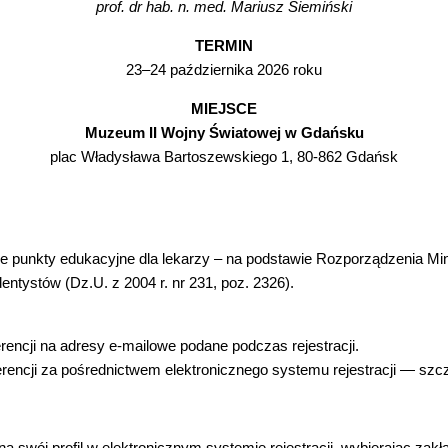
prof. dr hab. n. med. Mariusz Siemiński
TERMIN
23–24 października 2026 roku
MIEJSCE
Muzeum II Wojny Światowej w Gdańsku
plac Władysława Bartoszewskiego 1, 80-862 Gdańsk
ne punkty edukacyjne dla lekarzy – na podstawie Rozporządzenia Min
ntystów (Dz.U. z 2004 r. nr 231, poz. 2326).
encji na adresy e-mailowe podane podczas rejestracji.
encji za pośrednictwem elektronicznego systemu rejestracji — szcz
 swój profil w elektronicznym systemie rejestracji, wybierając zak